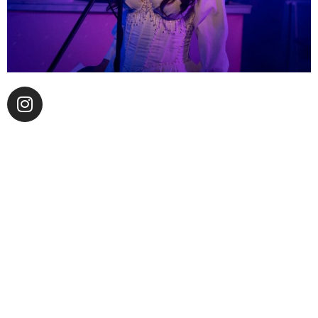
Perla Valenzuela es una talentosa artista
independiente de Oakland, California, con una
profunda pasión por la música regional mexicana.
Siendo descendiente de Sinaloa, México, el interés de
Perla por la música, específicamente la música
regional mexicana, surgió desde muy temprana edad,
ya que creció con banda y norteñas. Oficialmente
comenzó su carrera musical en el 2018 cuando
comenzó a lanzar videos musicales producidos en
casa para su canal de YouTube, cautivando a su